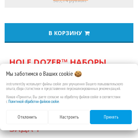
589,14 руб.коп.
В КОРЗИНУ
HOLE DOZER™ НАБОРЫ
БИМЕТАЛЛИЧЕСКИХ
Мы заботимся о Ваших
cookie
КОРОНОК С ДОБАВЛЕНИЕМ
instrument.by использует файлы cookie для улучшения Вашего пользовательского
КОБАЛЬТА
опыта, сбора статистики и представления персонализированных рекомендаций.
- ОБЕСПЕЧИВАЮТ
Нажав «Принять», Вы даете согласие на обработку файлов cookie в соответствии
НЕПРЕВЗОЙДЕННУЮ
с
Политикой обработки файлов cookie
.
НАДЁЖНОСТЬ ДЛЯ
Отклонить
Настроить
Принять
ТРУДНОВЫПОЛНИМЫХ
ЗАДАЧ