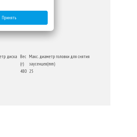
Принять
 защиты от ржавчины
ока службы
етр диска
Вес
Макс. диаметр головки для снятия
(г)
заусенцев(mm)
480
25