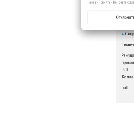
Нажав «Принять», Вы даете согла
Допо
Зубч
Отклонит
Изго
Эрго
С оп
Технич
Режуща
провол
3.0
Компл
null