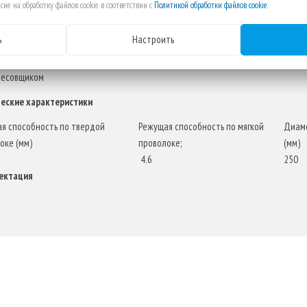
сие на обработку файлов cookie в соответствии с
Политикой обработки файлов cookie
.
лнительная закалка до твердости 64 HRC
атая зона зажима для сильного зажима и извлечения
ь
Настроить
товлены из хромованидиевой стали для лучшей износостойкости и отличной
номичная и долговечная обрезиненная рукоятка для большего комфорта и ср
ресовщиком
еские характеристики
я способность по твердой
Режущая способность по мягкой
Диам
оке (мм)
проволоке;
(мм)
4.6
250
ектация