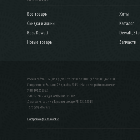
Все товары
Хиты
Скидки и акции
Каталог
Весь Dewalt
Dewalt, Sta
Новые товары
Запчасти
Режим работы: Пн , Вт , Ср , Чт , Пт c 09:00 до 18:00 ; Сб c 09:00 до 17:00
Свидетельство Выдано 22 декабря 2015 г. Минским райисполкомом
УНП 101251082
220012, г.Минск, ул.Толбухина, 13-10а
Дата регистрации в Торговом реестре РБ: 22.12.2015
+375 (29) 5857978
Настройка файлов cookie