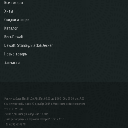
Все товары
Хиты
Скидки и акции
Каталог
Весь Dewalt
Dewalt, Stanley, Black&Decker
Новые товары
Запчасти
Режим работы: Пн , Вт , Ср , Чт , Пт c 09:00 до 18:00 ; Сб c 09:00 до 17:00
Свидетельство Выдано 22 декабря 2015 г. Минским райисполкомом
УНП 101251082
220012, г.Минск, ул.Толбухина, 13-10а
Дата регистрации в Торговом реестре РБ: 22.12.2015
+375 (29) 5857978