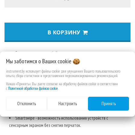
В КОРЗИНУ
Защита от порезов - 1-й уровень .
Мы заботимся о Ваших
cookie
Разработаны, чтобы обеспечить максимальную долговечность
и комфорт в течение всего дня.
instrument.by использует файлы cookie для улучшения Вашего пользовательского
Идеально подходит для погрузочно-разгрузочных работ или
опыта, сбора статистики и представления персонализированных рекомендаций.
легких строительных работ.
Нажав «Принять», Вы даете согласие на обработку файлов cookie в соответствии
с
Политикой обработки файлов cookie
.
Высокая точность при работе с мелкими предметами, такими
как винты и гайки.
Отклонить
Настроить
Принять
Европейский сертификат защиты от порезов: EN420 и EN388:
2016 (3121A).
Smartswipe - возможность использования устройств с
сенсорным экраном без снятия перчаток.