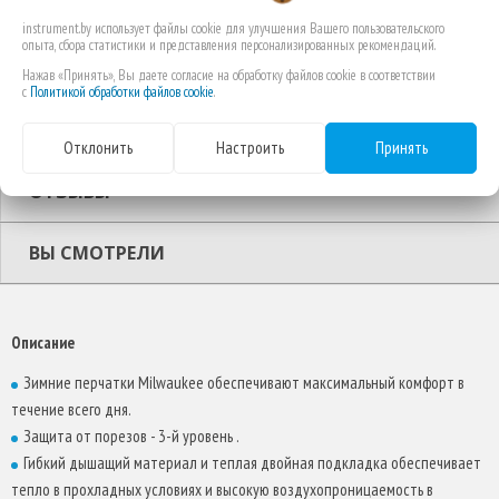
Соответствует европейским стандартам: EN388 и нормам ISO.
instrument.by использует файлы cookie для улучшения Вашего пользовательского
Smartswipe - возможность использования устройств с
опыта, сбора статистики и представления персонализированных рекомендаций.
сенсорным экраном без снятия перчаток.
Нажав «Принять», Вы даете согласие на обработку файлов cookie в соответствии
с
Политикой обработки файлов cookie
.
ОПИСАНИЕ
Отклонить
Настроить
Принять
ОТЗЫВЫ
ВЫ СМОТРЕЛИ
Описание
Зимние перчатки Milwaukee обеспечивают максимальный комфорт в
течение всего дня.
Защита от порезов - 3-й уровень .
Гибкий дышащий материал и теплая двойная подкладка обеспечивает
тепло в прохладных условиях и высокую воздухопроницаемость в