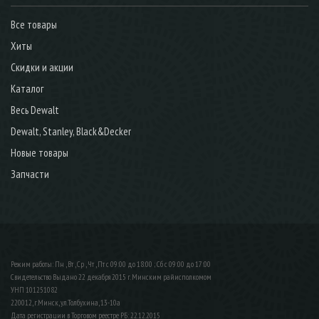
Все товары
Хиты
Скидки и акции
Каталог
Весь Dewalt
Dewalt, Stanley, Black&Decker
Новые товары
Запчасти
Режим работы: Пн , Вт , Ср , Чт , Пт c 09:00 до 18:00 ; Сб c 09:00 до 17:00
Свидетельство Выдано 22 декабря 2015 г. Минским райисполкомом
УНП 101251082
220012, г.Минск, ул.Толбухина, 13-10а
Дата регистрации в Торговом реестре РБ: 22.12.2015