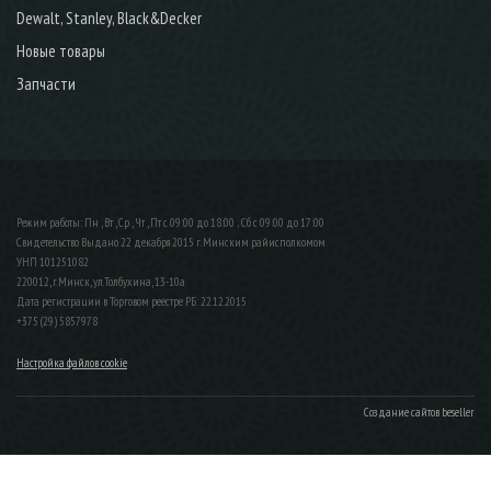
Dewalt, Stanley, Black&Decker
Новые товары
Запчасти
Режим работы: Пн , Вт , Ср , Чт , Пт c 09:00 до 18:00 ; Сб c 09:00 до 17:00
Свидетельство Выдано 22 декабря 2015 г. Минским райисполкомом
УНП 101251082
220012, г.Минск, ул.Толбухина, 13-10а
Дата регистрации в Торговом реестре РБ: 22.12.2015
+375 (29) 5857978
Настройка файлов cookie
Создание сайтов beseller
ЗАКАЗАТЬ ЗВОНОК