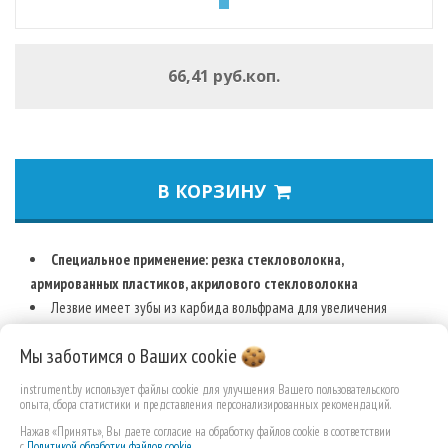
66,41 руб.коп.
В КОРЗИНУ
Специальное применение: резка стекловолокна,
армированных пластиков, акрилового стекловолокна
Лезвие имеет зубы из карбида вольфрама для увеличения
срока службы при работе с твердыми материалами, такими как
Мы заботимся о Ваших
cookie
стекловолокно.
instrument.by использует файлы cookie для улучшения Вашего пользовательского
опыта, сбора статистики и представления персонализированных рекомендаций.
Нажав «Принять», Вы даете согласие на обработку файлов cookie в соответствии
с
Политикой обработки файлов cookie
.