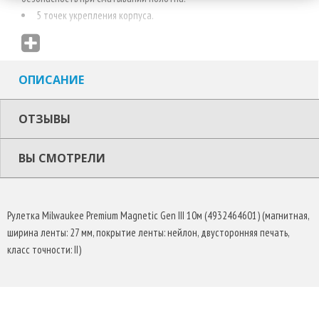
5 точек укрепления корпуса.
Класс точности II.
Архитектурная шкала обеспечивает легкий расчет на
чертежах.
ОПИСАНИЕ
ОТЗЫВЫ
ВЫ СМОТРЕЛИ
Рулетка Milwaukee Premium Magnetic Gen III 10м (4932464601) (магнитная,
ширина ленты: 27 мм, покрытие ленты: нейлон, двусторонняя печать,
класс точности: II)