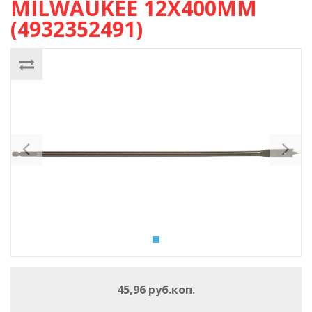
MILWAUKEE 12X400ММ
(4932352491)
Previous
Ne
45,96 руб.коп.