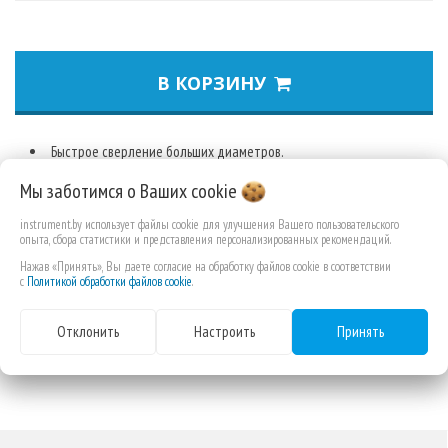
В КОРЗИНУ
Быстрое сверление больших диаметров.
Для работы с природной твердой и мягкой древисиной и ДСП.
Мы заботимся о Ваших
cookie
Идеальны при установке дверных замков, изготовления пазов,
а также электрических и сантехнических работ.
instrument.by использует файлы cookie для улучшения Вашего пользовательского
опыта, сбора статистики и представления персонализированных рекомендаций.
1/4“ шестигранный хвостовик (DIN E 6.3) для непосредственной
Нажав «Принять», Вы даете согласие на обработку файлов cookie в соответствии
установки в шпиндель инструмента или для надежного
с
Политикой обработки файлов cookie
.
закрепления в патроне.
Центрирующее острие для точного засверливания, острые
Отклонить
Настроить
Принять
вспомогательные кромки для улучшения качества резки.