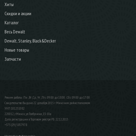
Хиты
Скидки и акции
Каталог
Весь Dewalt
Dewalt, Stanley, Black&Decker
Новые товары
Запчасти
Режим работы: Пн , Вт , Ср , Чт , Пт c 09:00 до 18:00 ; Сб c 09:00 до 17:00
Свидетельство Выдано 22 декабря 2015 г. Минским райисполкомом
УНП 101251082
220012, г.Минск, ул.Толбухина, 13-10а
Дата регистрации в Торговом реестре РБ: 22.12.2015
+375 (29) 5857978