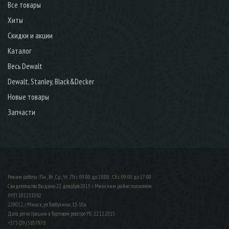
Все товары
Хиты
Скидки и акции
Каталог
Весь Dewalt
Dewalt, Stanley, Black&Decker
Новые товары
Запчасти
Режим работы: Пн , Вт , Ср , Чт , Пт c 09:00 до 18:00 ; Сб c 09:00 до 17:00
Свидетельство Выдано 22 декабря 2015 г. Минским райисполкомом
УНП 101251082
220012, г.Минск, ул.Толбухина, 13-10а
Дата регистрации в Торговом реестре РБ: 22.12.2015
+375 (29) 5857978