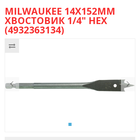
MILWAUKEE 14Х152ММ
ХВОСТОВИК 1/4" HEX
(4932363134)
Previous
Ne