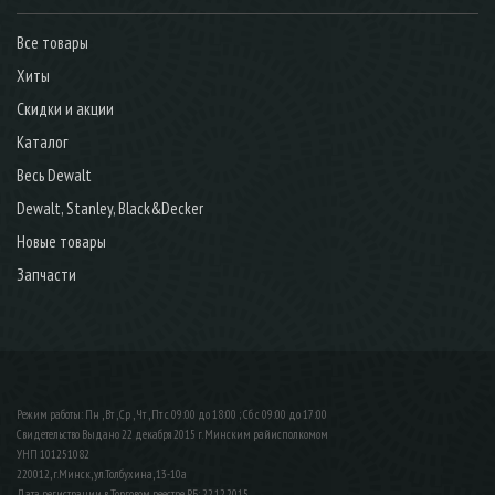
Все товары
Хиты
Скидки и акции
Каталог
Весь Dewalt
Dewalt, Stanley, Black&Decker
Новые товары
Запчасти
Режим работы: Пн , Вт , Ср , Чт , Пт c 09:00 до 18:00 ; Сб c 09:00 до 17:00
Свидетельство Выдано 22 декабря 2015 г. Минским райисполкомом
УНП 101251082
220012, г.Минск, ул.Толбухина, 13-10а
Дата регистрации в Торговом реестре РБ: 22.12.2015