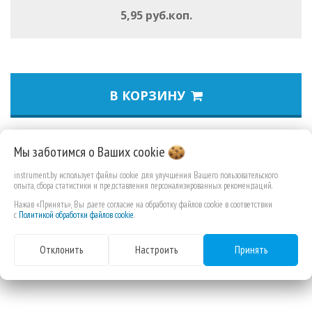
5,95 руб.коп.
В КОРЗИНУ
Для сверления в ДВП, фанере, ДСП и любых мягких и твердых
Мы заботимся о Ваших
cookie
пород дерева. Изготовлены в соответствии с DIN 7487E
instrument.by использует файлы cookie для улучшения Вашего пользовательского
опыта, сбора статистики и представления персонализированных рекомендаций.
Нажав «Принять», Вы даете согласие на обработку файлов cookie в соответствии
с
Политикой обработки файлов cookie
.
Отклонить
Настроить
Принять