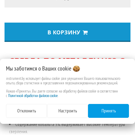
В КОРЗИНУ
СВЕРЛА ПО МЕТАЛЛУ HSS-G
С СОДЕРЖАНИЕМ
Мы заботимся о Ваших
cookie
КОБАЛЬТА - DIN338
instrument.by использует файлы cookie для улучшения Вашего пользовательского
опыта, сбора статистики и представления персонализированных рекомендаций.
Сверла по металлу из быстрорежущей стали с добавлением
Нажав «Принять», Вы даете согласие на обработку файлов cookie в соответствии
кобальта. Производится в соответствии с DIN 338.
с
Политикой обработки файлов cookie
.
Полированная отделка.
Угол режущей кромки 135° для улучшенного центрирования -
Отклонить
Настроить
Принять
кернения не требуется.
Содержание кобальта 5%. Выдерживает высокие температуры
сверления.