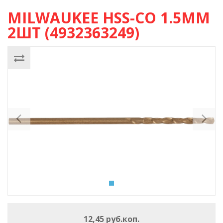
MILWAUKEE HSS-CO 1.5ММ
2ШТ (4932363249)
Previous
Ne
12,45 руб.коп.