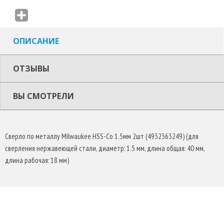
Сверла типа "N" со стандартным углом наклона канавки. Для
сверления высоколегированных сталей и металлов с пределом
прочности на разрыв свыше 1000 Н/мм² , например, тепло- и
ОПИСАНИЕ
кислотоупорные стали и нержавеющая сталь.
Цвет: бронза.
ОТЗЫВЫ
ВЫ СМОТРЕЛИ
Сверло по металлу Milwaukee HSS-Co 1.5мм 2шт (4932363249) (для
сверления нержавеющей стали, диаметр: 1.5 мм, длина общая: 40 мм,
длина рабочая: 18 мм)