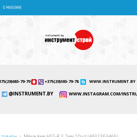
О МАГАЗИНЕ
375(29)685-79-79
+375(29)585-79-78
WWW.INSTRUMENT.BY
@INSTRUMENT.BY
WWW.INSTAGRAM.COM/INSTR
 товары
Milwaukee HSS-R 3.2мм 10шт (4932363466)