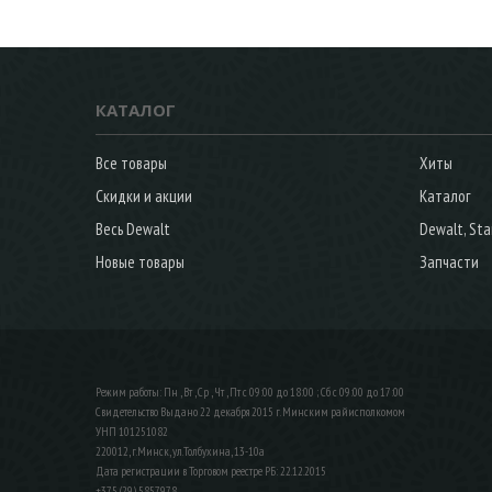
КАТАЛОГ
Все товары
Хиты
Скидки и акции
Каталог
Весь Dewalt
Dewalt, Sta
Новые товары
Запчасти
Режим работы: Пн , Вт , Ср , Чт , Пт c 09:00 до 18:00 ; Сб c 09:00 до 17:00
Свидетельство Выдано 22 декабря 2015 г. Минским райисполкомом
УНП 101251082
220012, г.Минск, ул.Толбухина, 13-10а
Дата регистрации в Торговом реестре РБ: 22.12.2015
+375 (29) 5857978