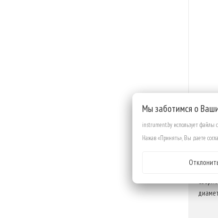
Мы заботимся о Ваш
instrument.by использует файлы 
Нажав «Принять», Вы даете согла
ОП
Отклонит
Сверло
диамет