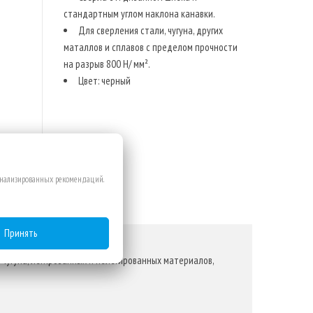
стандартным углом наклона канавки.
Для сверления стали, чугуна, других
маталлов и сплавов с пределом прочности
на разрыв 800 Н/ мм².
Цвет: черный
сонализированных рекомендаций.
Принять
 чугуна, легированных и нелегированных материалов,