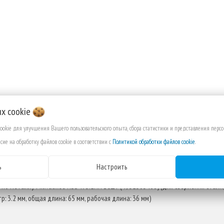
их
cookie
cookie для улучшения Вашего пользовательского опыта, сбора статистики и представления пер
сие на обработку файлов cookie в соответствии с
Политикой обработки файлов cookie
.
ИСАНИЕ
ОТЗЫВЫ
ВЫ СМОТРЕЛИ
ь
Настроить
 по металлу Milwaukee HSS-R 3.2мм 10шт (4932363466) (для сверления стали,
р: 3.2 мм, общая длина: 65 мм, рабочая длина: 36 мм)