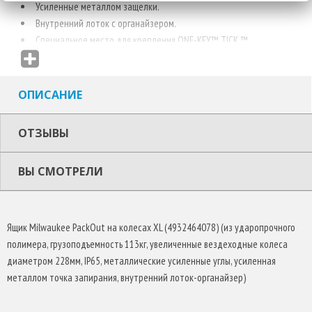
Усиленные металлом защелки.
Внутренний лоток с органайзером.
Специальное место для крепления ONE-KEY™ TICK ™.
Внимание! Поставляется без инструмента
ОПИСАНИЕ
ОТЗЫВЫ
ВЫ СМОТРЕЛИ
Ящик Milwaukee PackOut на колесах XL (4932464078) (из ударопрочного
полимера, грузоподъемность 113кг, увеличенные вездеходные колеса
диаметром 228мм, IP65, металлические усиленные углы, усиленная
металлом точка запирания, внутренний лоток-органайзер)