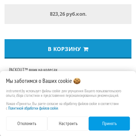
823,26 руб.коп.
В КОРЗИНУ
PACKOUT™ ящик на колесах
Мы заботимся о Ваших
cookie
Часть PACKOUT™ модульной системы хранения.
Сконструирован с использованием ударопрочных полимеров
instrument.by использует файлы cookie для улучшения Вашего пользовательского
для долгого срока службы в условиях строительной площадки.
опыта, сбора статистики и представления персонализированных рекомендаций.
113 кг грузоподъемность.
Нажав «Принять», Вы даете согласие на обработку файлов cookie в соответствии
с
Политикой обработки файлов cookie
.
Рукоятка индустриального класса.
Увеличенные Ø 228 мм усиленные колеса
Отклонить
Настроить
Принять
IP65 защита от попадания капель дождя и строительной пыли.
Усиленные металлом углы.